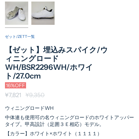
ゼット/ZETT一覧
【ゼット】埋込みスパイク/ウ
ィニングロード
WH/BSR2296WH/ホワイ
ト/27.0cm
16%OFF
¥7,821
通
¥9,350
常
ウィニングロードWH
価
中体連も使用可の名ウィニングロードのホワイトアッパー
格
タイプ。甲高設計（足囲３Ｅ相応）モデル。
【カラー】ホワイト×ホワイト（１１１１）