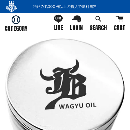
コ
税込み11,000円以上の購入で送料無料
ン
テ
ン
LINE
LOGIN
SEARCH
CART
CATEGORY
ツ
を
ス
キ
ッ
プ
す
る