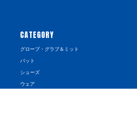
CATEGORY
グローブ・グラブ＆ミット
バット
シューズ
ウェア
手袋
防寒用品
バック・ケース
エルボー・フットガード