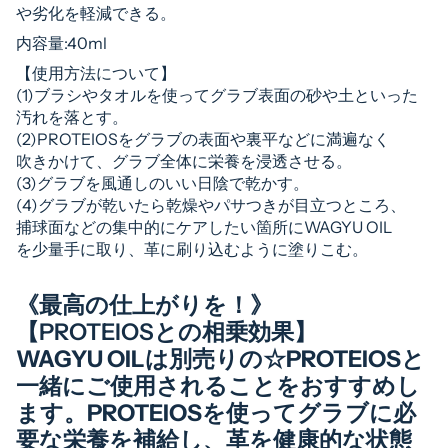
や劣化を軽減できる。
内容量:40ml
【使用方法について】
(1)ブラシやタオルを使ってグラブ表面の砂や土といった
汚れを落とす。
(2)PROTEIOSをグラブの表面や裏平などに満遍なく
吹きかけて、グラブ全体に栄養を浸透させる。
(3)グラブを風通しのいい日陰で乾かす。
(4)グラブが乾いたら乾燥やパサつきが目立つところ、
捕球面などの集中的にケアしたい箇所にWAGYU OIL
を少量手に取り、革に刷り込むように塗りこむ。
《最高の仕上がりを！》
【PROTEIOSとの相乗効果】
WAGYU OILは別売りの☆PROTEIOSと
一緒にご使用されることをおすすめし
ます。PROTEIOSを使ってグラブに必
要な栄養を補給し、革を健康的な状態