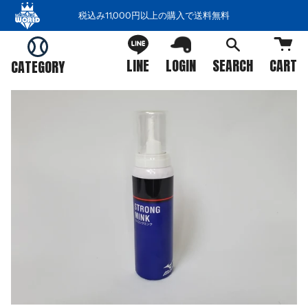
コ
税込み11,000円以上の購入で送料無料
ン
テ
ン
LINE
LOGIN
SEARCH
CART
CATEGORY
ツ
を
ス
キ
ッ
プ
す
る