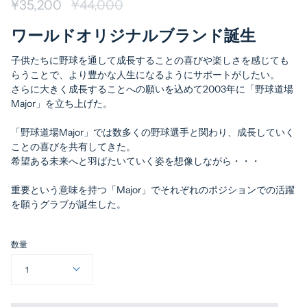
¥35,200
通
¥44,000
常
ワールドオリジナルブランド誕生
価
格
子供たちに野球を通して成長することの喜びや楽しさを感じても
らうことで、より豊かな人生になるようにサポートがしたい。
さらに大きく成長することへの願いを込めて2003年に「野球道場
Major」を立ち上げた。
「野球道場Major」では数多くの野球選手と関わり、成長していく
ことの喜びを共有してきた。
希望ある未来へと羽ばたいていく姿を想像しながら・・・
重要という意味を持つ「Major」でそれぞれのポジションでの活躍
を願うグラブが誕生した。
数量
1