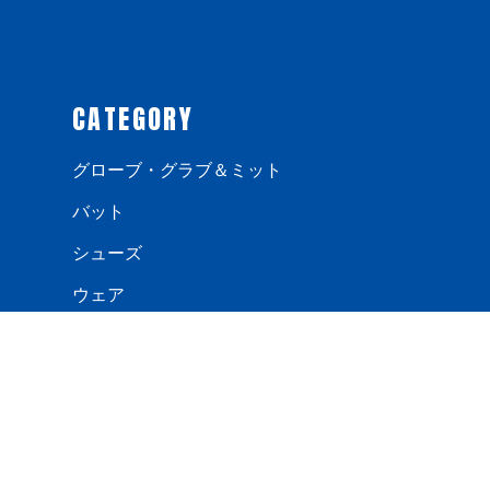
CATEGORY
グローブ・グラブ＆ミット
バット
シューズ
ウェア
手袋
防寒用品
バック・ケース
エルボー・フットガード