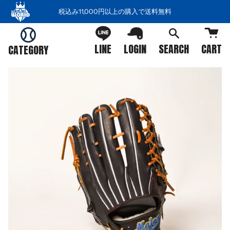
コ
税込み11,000円以上の購入で送料無料
ン
テ
ン
LINE
LOGIN
SEARCH
CART
CATEGORY
ツ
を
ス
キ
ッ
プ
す
る