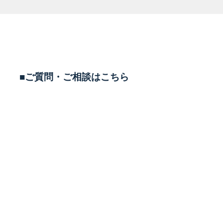
■ご質問・ご相談はこちら
TEL
0569-43-5558
平日 11:00-20:00 土日10:00-19:00
定休日 毎週水曜定休(祝日営業)
LINEで相談する