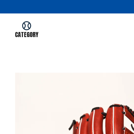
コ
ン
テ
ン
ツ
CATEGORY
を
ス
キ
ッ
プ
す
る