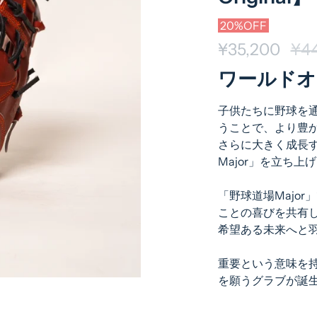
20%OFF
¥35,200
通
¥4
常
ワールドオ
価
子供たちに野球を
格
うことで、より豊
さらに大きく成長す
Major」を立ち上
「野球道場Majo
ことの喜びを共有
希望ある未来へと
重要という意味を持
を願うグラブが誕