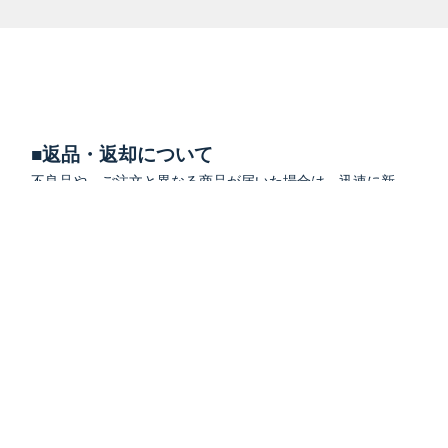
■返品・返却について
不良品や、ご注文と異なる商品が届いた場合は、迅速に新
しい商品とご交換いたします。
「ご注文を受け付けました」のメール案内が届く前でした
ら、キャンセル対応させていただきます。
詳しくは
よくあるご質問
をご確認ください。