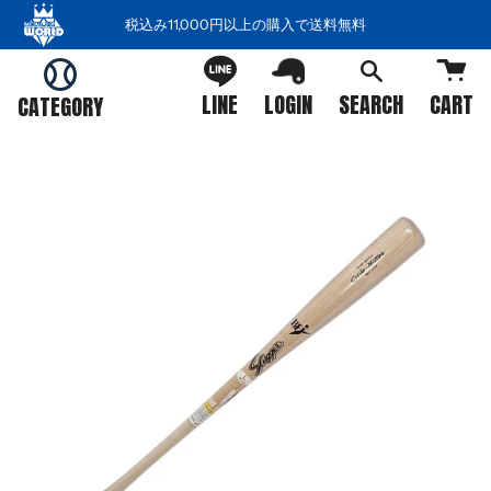
コ
税込み11,000円以上の購入で送料無料
ン
テ
ン
LINE
LOGIN
SEARCH
CART
CATEGORY
ツ
を
ス
キ
ッ
プ
す
る