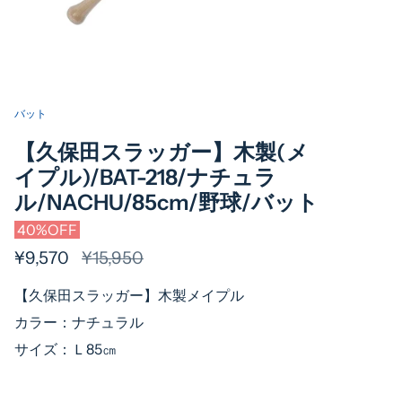
バット
【久保田スラッガー】木製(メ
イプル)/BAT-218/ナチュラ
ル/NACHU/85cm/野球/バット
40%OFF
¥9,570
通
¥15,950
常
【久保田スラッガー】木製メイプル
価
カラー：ナチュラル
格
サイズ：Ｌ85㎝