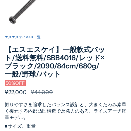
エスエスケイ/SSK一覧
【エスエスケイ】一般軟式バッ
ト/送料無料/SBB4016/レッド×
ブラック/2090/84cm/680g/
一般/野球/バット
50%OFF
¥22,000
通
¥44,000
常
振りやすさを追求したバランス設計と、大きくたわみ素早
価
く復元する内部凸凹構造で反発力のある、ライズアーチ軽
格
量モデル。
■サイズ、重量