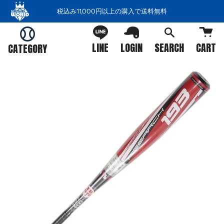
コ
税込み11,000円以上の購入で送料無料
ン
テ
ン
LINE
LOGIN
SEARCH
CART
CATEGORY
ツ
を
ス
キ
ッ
プ
す
る