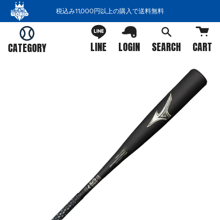
コ
税込み11,000円以上の購入で送料無料
ン
テ
ン
LINE
LOGIN
SEARCH
CART
CATEGORY
ツ
を
ス
キ
ッ
プ
す
る