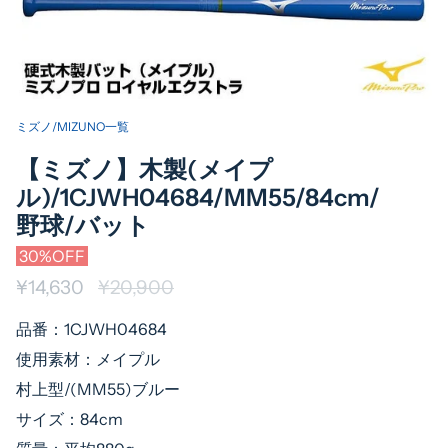
ミズノ/MIZUNO一覧
【ミズノ】木製(メイプ
ル)/1CJWH04684/MM55/84cm/
野球/バット
30%OFF
¥14,630
通
¥20,900
常
品番：1CJWH04684
価
使用素材：メイプル
格
村上型/(MM55)ブルー
サイズ：84cm