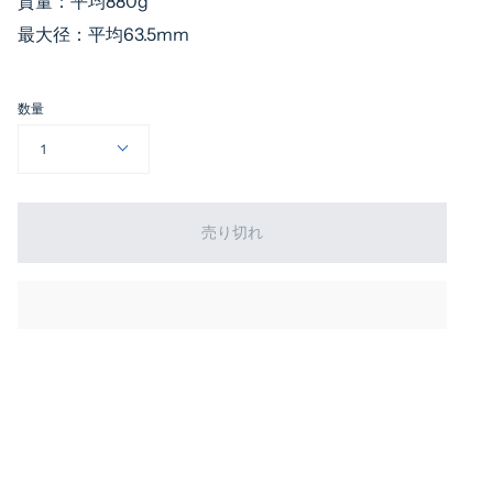
質量：平均880g
最大径：平均63.5mm
数量
1
売り切れ