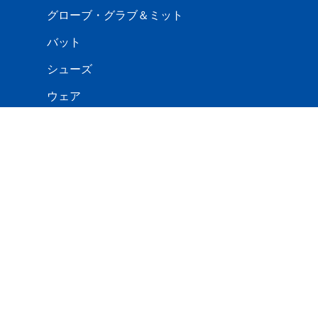
グローブ・グラブ＆ミット
バット
シューズ
ウェア
手袋
防寒用品
バック・ケース
エルボー・フットガード
ボール
キャッチャー用品
トレーニング用品
利用規約