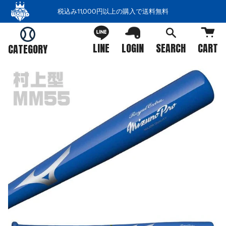
コ
税込み11,000円以上の購入で送料無料
ン
テ
ン
LINE
LOGIN
SEARCH
CART
CATEGORY
ツ
を
ス
キ
ッ
プ
す
る