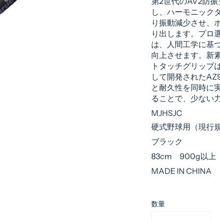
第2世代のAV2防
し、ハーモニック
価
り振動減少させ、
格
り出します。プロ
は、人間工学に基
向上させます。新素
トタッチグリップ
して開発されたAZ
と耐久性を同時に
ることで、少ない
MJHSJC
硬式野球用（現行
ブラック
83cm 900g以上
MADE IN CHINA
数量