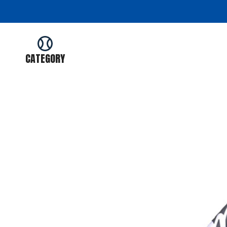
コ
ン
テ
ン
ツ
CATEGORY
を
ス
キ
ッ
プ
す
る