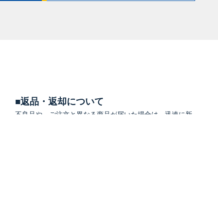
■返品・返却について
不良品や、ご注文と異なる商品が届いた場合は、迅速に新
しい商品とご交換いたします。
「ご注文を受け付けました」のメール案内が届く前でした
ら、キャンセル対応させていただきます。
詳しくは
よくあるご質問
をご確認ください。