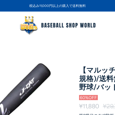
税込み11,000円以上の購入で送料無料
【マルッチ
規格)/送料無
野球/バッ
60%OFF
¥11,880
通
¥29
常