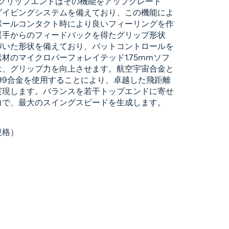
振グリップエンドはその機能をアップグレード
ダイビングシステムを備えており、この機能によ
ボールコンタクト時により良いフィーリングを作
選手からのフィードバックを得たグリップ形状
づいた形状を備えており、バットコントロールを
材のマイクロパーフォレイテッド1.75mmソフ
は、グリップ力を向上させます。航空宇宙合金と
99合金を使用することにより、卓越した飛距離
実現します。バランスを若干トップエンドに寄せ
力で、最大のスイングスピードを生成します。
規格）