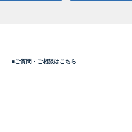
■ご質問・ご相談はこちら
TEL
0569-43-5558
平日 11:00-20:00 土日10:00-19:00
定休日 毎週水曜定休(祝日営業)
LINEで相談する