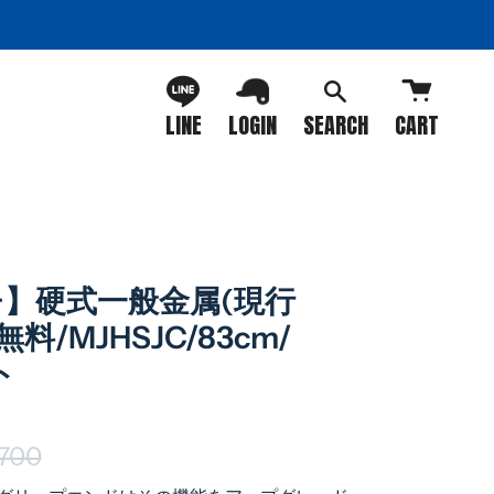
LINE
LOGIN
SEARCH
CART
】硬式一般金属(現行
料/MJHSJC/83cm/
ト
,700