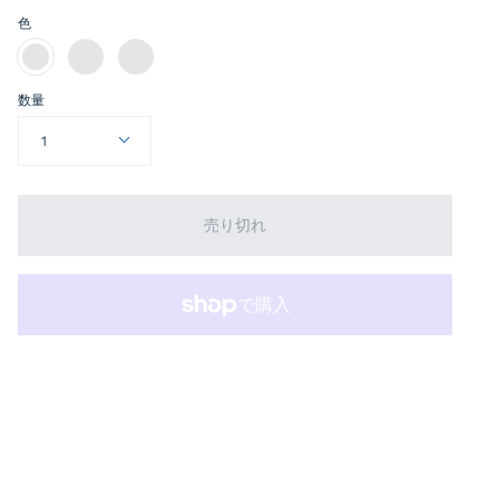
色
89cm
89cm
89cm
グ
オ
ラ
リ
レ
イ
数量
ー
ン
ト
ン
ジ
ブ
×
×
1
ル
ネ
ブ
ー
イ
ラ
×
ビ
ッ
ホ
ー
ク
ワ
売り切れ
イ
ト