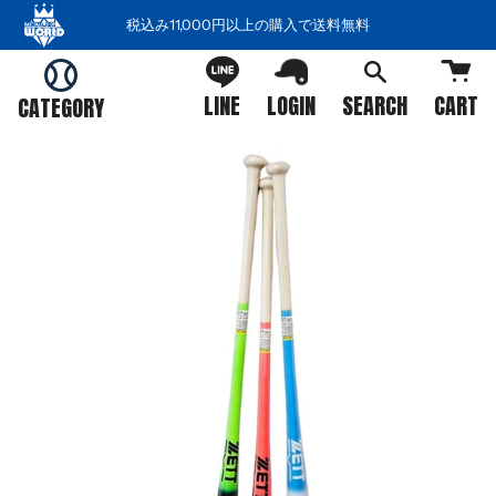
コ
税込み11,000円以上の購入で送料無料
ン
テ
ン
LINE
LOGIN
SEARCH
CART
CATEGORY
ツ
を
ス
キ
ッ
プ
す
る