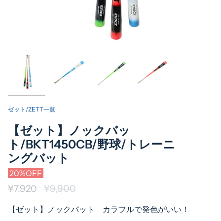
ゼット/ZETT一覧
【ゼット】ノックバッ
ト/BKT1450CB/野球/トレーニ
ングバット
20%OFF
¥7,920
通
¥9,900
常
【ゼット】ノックバット カラフルで発色がいい！
価