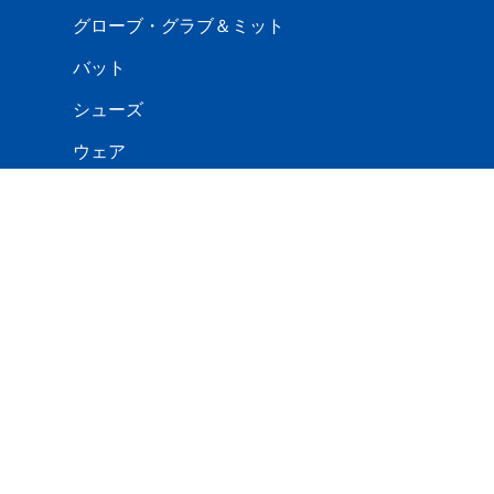
グローブ・グラブ＆ミット
バット
シューズ
ウェア
手袋
防寒用品
バック・ケース
エルボー・フットガード
ボール
キャッチャー用品
トレーニング用品
利用規約