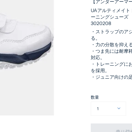
【アンダーアー
UAアルティメイ
ーニングシューズ BOYS
3020208
・ストラップのア
る。
・力の分散を抑え
・つま先には耐摩
対応。
・トレーニングに
を採用。
・ジュニア向けの
数量
1
売り切