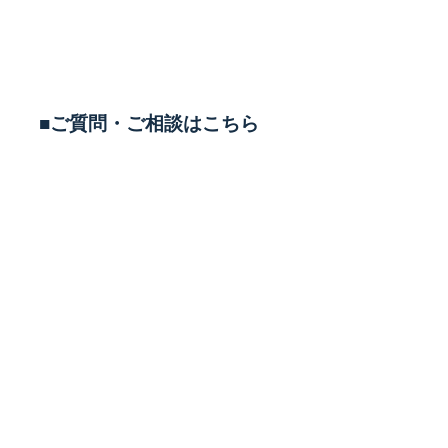
■ご質問・ご相談はこちら
TEL
0569-43-5558
平日 11:00-20:00 土日10:00-19:00
定休日 毎週水曜定休(祝日営業)
LINEで相談する