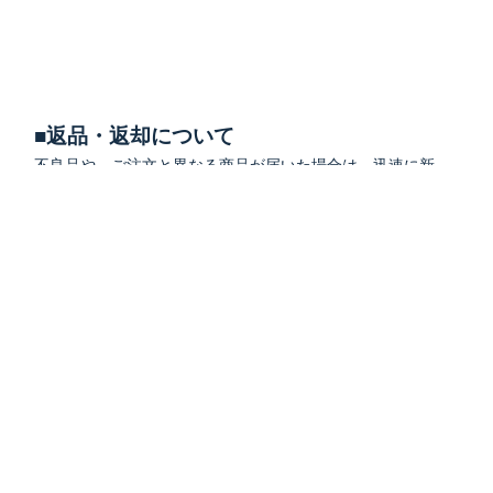
■返品・返却について
不良品や、ご注文と異なる商品が届いた場合は、迅速に新
しい商品とご交換いたします。
「ご注文を受け付けました」のメール案内が届く前でした
ら、キャンセル対応させていただきます。
詳しくは
よくあるご質問
をご確認ください。