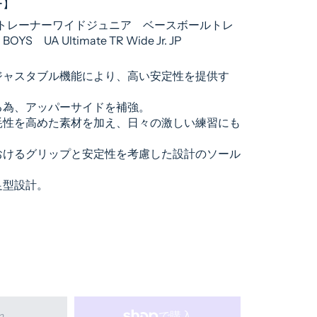
マー】
トトレーナーワイドジュニア ベースボールトレ
 UA Ultimate TR Wide Jr. JP
ジャスタブル機能により、高い安定性を提供す
る為、アッパーサイドを補強。
耗性を高めた素材を加え、日々の激しい練習にも
おけるグリップと安定性を考慮した設計のソール
足型設計。
れ