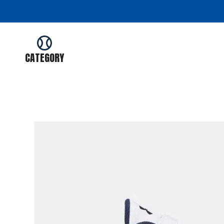
コ
ン
テ
ン
ツ
CATEGORY
を
ス
キ
ッ
プ
す
る