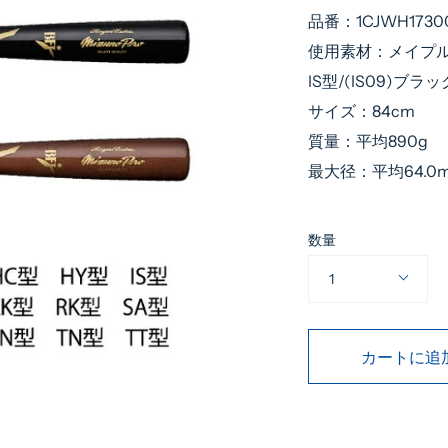
常
品番：1CJWH1730
価
使用素材：メイプ
格
IS型/(IS09)ブラ
サイズ：84cm
質量：平均890g
最大径：平均64.0
数量
1
カートに追