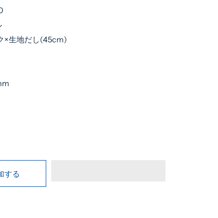
0
ル
ック×生地だし(45cm)
mm
加する