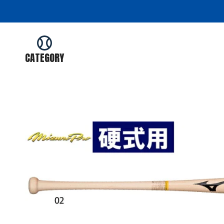
コ
ン
テ
ン
ツ
CATEGORY
を
ス
キ
ッ
プ
す
る